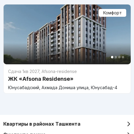
Комфорт
Сдача 1кв 2027
,
Afsona-residense
ЖК «Afsona Residense»
Юнусабадский, Ахмада Дониша улица, Юнусабад-4
Квартиры в районах Ташкента