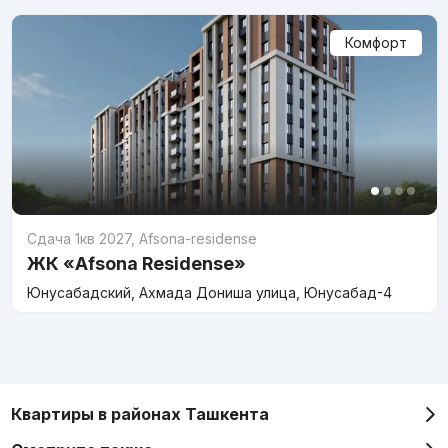
Комфорт
Сдача 1кв 2027
,
Afsona-residense
ЖК «Afsona Residense»
Юнусабадский, Ахмада Дониша улица, Юнусабад-4
Квартиры в районах Ташкента