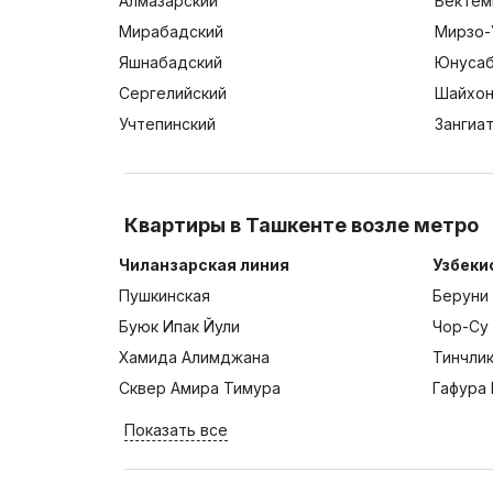
Алмазарский
Бектем
Мирабадский
Мирзо-
Яшнабадский
Юнусаб
Сергелийский
Шайхон
Учтепинский
Зангиа
Квартиры в Ташкенте возле метро
Чиланзарская линия
Узбеки
Пушкинская
Беруни
Буюк Ипак Йули
Чор-Су
Хамида Алимджана
Тинчли
Сквер Амира Тимура
Гафура 
Показать все