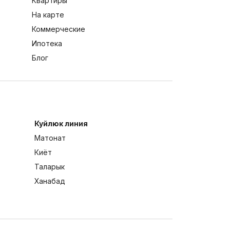
Квартиры
На карте
Коммерческие
Ипотека
Блог
Куйлюк линия
Матонат
Киёт
Таларык
Ханабад