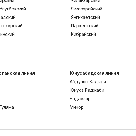
ирский
Чиланзарский
Улугбекский
Яккасарайский
адский
Янгихаётский
тохурский
Паркентский
тинский
Кибрайский
станская линия
Юнусабадская линия
Абдуллы Кадыри
Юнуса Раджаби
к
Бадамзар
Гуляма
Минор