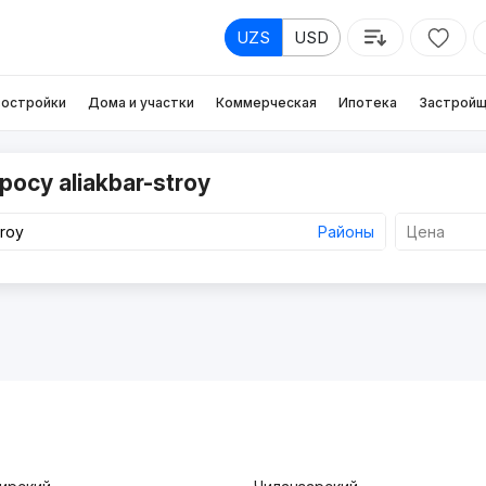
UZS
USD
остройки
Дома и участки
Коммерческая
Ипотека
Застройщ
осу aliakbar-stroy
Районы
Цена