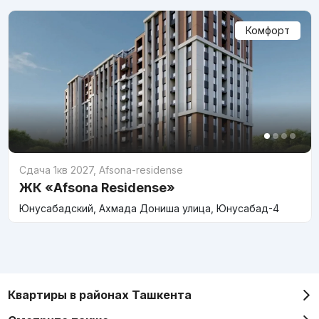
Комфорт
Сдача 1кв 2027
,
Afsona-residense
ЖК «Afsona Residense»
Юнусабадский, Ахмада Дониша улица, Юнусабад-4
Квартиры в районах Ташкента