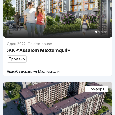
Сдан 2022
,
Golden-house
ЖК «Assalom Maxtumquli»
Продано
Яшнабадский, ул Махтумкули
Комфорт