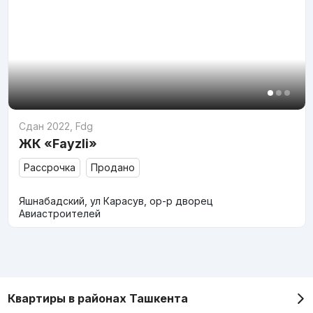
Сдан 2022
,
Fdg
ЖК «Fayzli»
Рассрочка
Продано
Яшнабадский, ул Карасув, ор-р дворец
Авиастроителей
Квартиры в районах Ташкента