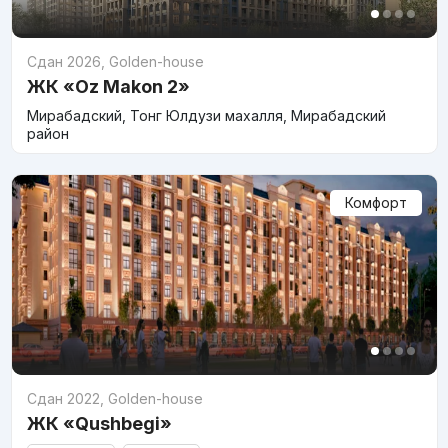
Сдан 2026
,
Golden-house
ЖК «Oz Makon 2»
Мирабадский, Тонг Юлдузи махалля, Мирабадский
район
Комфорт
Сдан 2022
,
Golden-house
ЖК «Qushbegi»