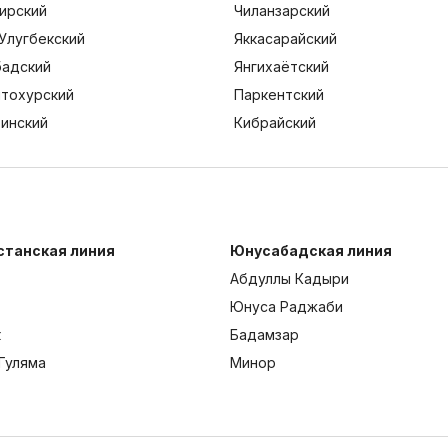
ирский
Чиланзарский
Улугбекский
Яккасарайский
адский
Янгихаётский
тохурский
Паркентский
тинский
Кибрайский
станская линия
Юнусабадская линия
Абдуллы Кадыри
Юнуса Раджаби
к
Бадамзар
Гуляма
Минор