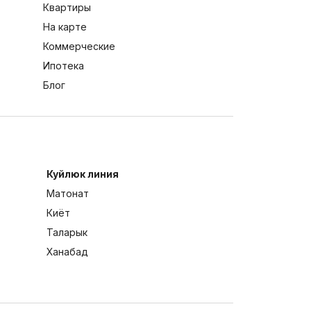
Квартиры
На карте
Коммерческие
Ипотека
Блог
Куйлюк линия
Матонат
Киёт
Таларык
Ханабад