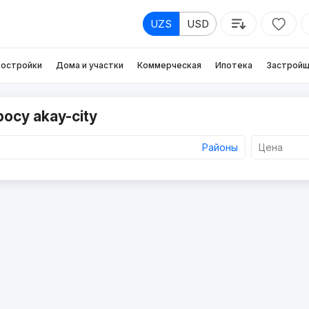
UZS
USD
остройки
Дома и участки
Коммерческая
Ипотека
Застройщ
осу akay-city
Районы
Цена