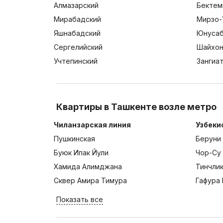
Алмазарский
Бектем
Мирабадский
Мирзо-
Яшнабадский
Юнусаб
Сергелийский
Шайхон
Учтепинский
Зангиа
Квартиры в Ташкенте возле метро
Чиланзарская линия
Узбеки
Пушкинская
Беруни
Буюк Ипак Йули
Чор-Су
Хамида Алимджана
Тинчли
Сквер Амира Тимура
Гафура 
Показать все