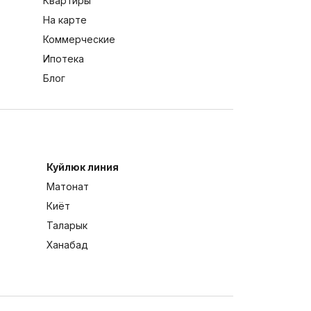
Квартиры
На карте
Коммерческие
Ипотека
Блог
Куйлюк линия
Матонат
Киёт
Таларык
Ханабад