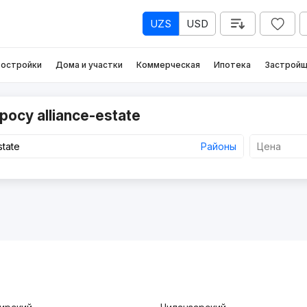
UZS
USD
остройки
Дома и участки
Коммерческая
Ипотека
Застройщ
осу alliance-estate
Районы
Цена