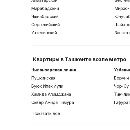
Алмазарский
Бектем
Мирабадский
Мирзо-
Яшнабадский
Юнусаб
Сергелийский
Шайхон
Учтепинский
Зангиа
Квартиры в Ташкенте возле метро
Чиланзарская линия
Узбеки
Пушкинская
Беруни
Буюк Ипак Йули
Чор-Су
Хамида Алимджана
Тинчли
Сквер Амира Тимура
Гафура 
Показать все