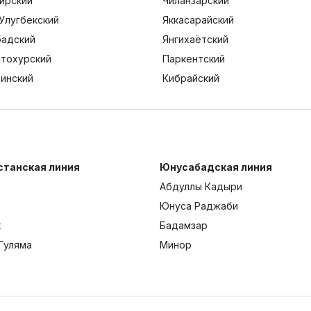
ирский
Чиланзарский
Улугбекский
Яккасарайский
адский
Янгихаётский
тохурский
Паркентский
тинский
Кибрайский
станская линия
Юнусабадская линия
Абдуллы Кадыри
Юнуса Раджаби
к
Бадамзар
Гуляма
Минор