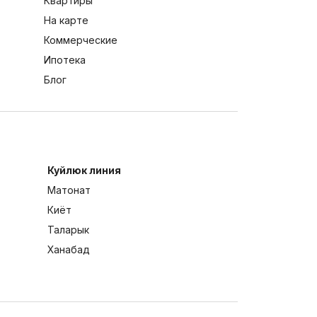
Квартиры
На карте
Коммерческие
Ипотека
Блог
Куйлюк линия
Матонат
Киёт
Таларык
Ханабад