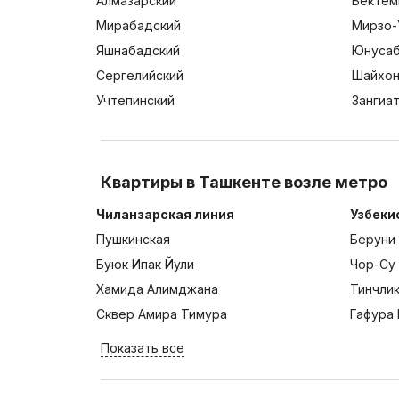
Алмазарский
Бектем
Мирабадский
Мирзо-
Яшнабадский
Юнусаб
Сергелийский
Шайхон
Учтепинский
Зангиа
Квартиры в Ташкенте возле метро
Чиланзарская линия
Узбеки
Пушкинская
Беруни
Буюк Ипак Йули
Чор-Су
Хамида Алимджана
Тинчли
Сквер Амира Тимура
Гафура 
Показать все