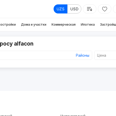
UZS
USD
остройки
Дома и участки
Коммерческая
Ипотека
Застройщ
росу alfacon
Районы
Цена