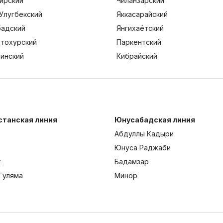
ирский
Чиланзарский
Улугбекский
Яккасарайский
адский
Янгихаётский
тохурский
Паркентский
тинский
Кибрайский
станская линия
Юнусабадская линия
Абдуллы Кадыри
Юнуса Раджаби
к
Бадамзар
Гуляма
Минор