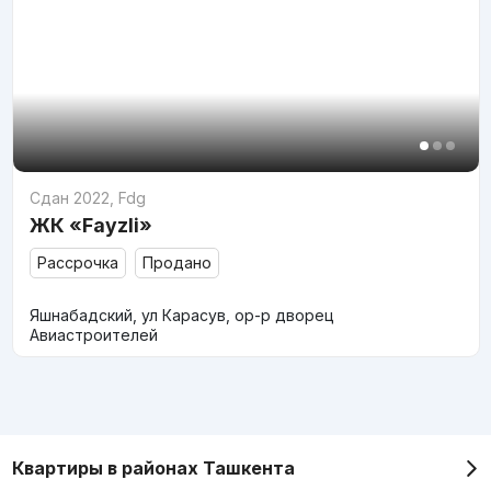
Сдан 2022
,
Fdg
ЖК «Fayzli»
Рассрочка
Продано
Яшнабадский, ул Карасув, ор-р дворец
Авиастроителей
Квартиры в районах Ташкента