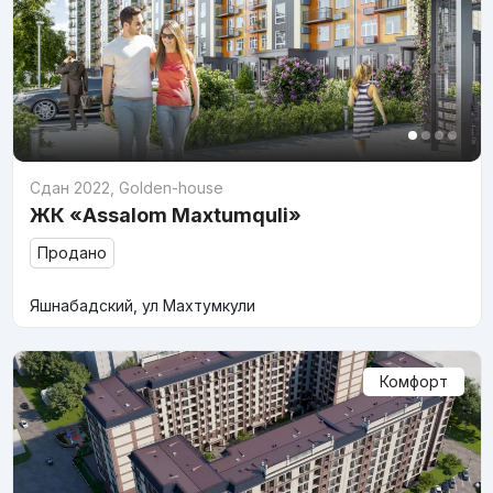
Сдан 2022
,
Golden-house
ЖК «Assalom Maxtumquli»
Продано
Яшнабадский, ул Махтумкули
Комфорт