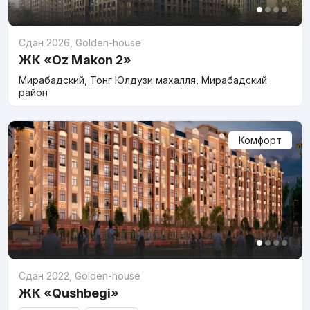
Сдан 2026
,
Golden-house
ЖК «Oz Makon 2»
Мирабадский, Тонг Юлдузи махалля, Мирабадский
район
Комфорт
Сдан 2022
,
Golden-house
ЖК «Qushbegi»