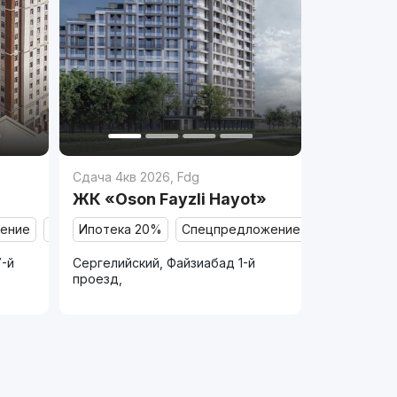
Сдача 4кв 2026
,
Fdg
ЖК «Oson Fayzli Hayot»
ение
Продано
Ипотека 20%
Спецпредложение
Продано
7-й
Сергелийский, Файзиабад 1-й
проезд,