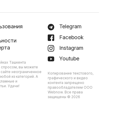
ьзования
Telegram
Facebook
ьности
ерта
Instagram
Youtube
йках Ташкента
 спросом, вы можете
 сайте неограниченное
Копирование текстового,
юбой из категорий. А
графического и видео
кламные и
контента запрещено
ьи. Удачи!
правообладателем ООО
Webnow. Все права
защищены © 2026