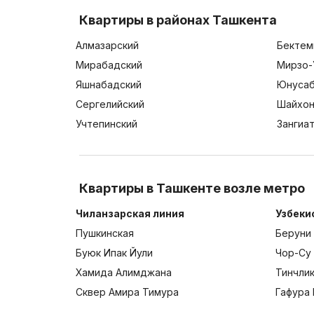
Квартиры в районах Ташкента
Алмазарский
Бектем
Мирабадский
Мирзо-
Яшнабадский
Юнусаб
Сергелийский
Шайхон
Учтепинский
Зангиа
Квартиры в Ташкенте возле метро
Чиланзарская линия
Узбеки
Пушкинская
Беруни
Буюк Ипак Йули
Чор-Су
Хамида Алимджана
Тинчли
Сквер Амира Тимура
Гафура 