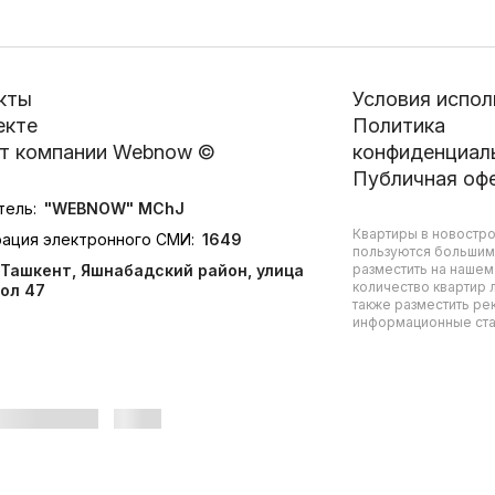
кты
Условия испол
екте
Политика
т компании Webnow ©
конфиденциал
Публичная оф
тель:
"WEBNOW" MChJ
Квартиры в новостро
рация электронного СМИ:
1649
пользуются большим
Ташкент, Яшнабадский район, улица
разместить на нашем
количество квартир л
ол 47
также разместить ре
информационные стат