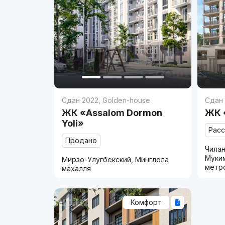
Сдан 2022
,
Golden-house
Сдан
ЖК «Assalom Dormon
ЖК 
Yoli»
Рас
Продано
Чилан
Муки
Мирзо-Улугбекский, Минглола
метр
махалля
Комфорт