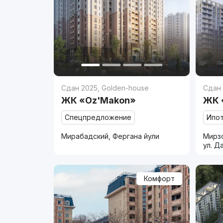
Сдан 2025
,
Golden-house
Сдан
ЖК «Oz'Makon»
ЖК 
Спецпредложение
Ипо
Мирабадский, Фергана йули
Мирзо
ул. Д
Комфорт