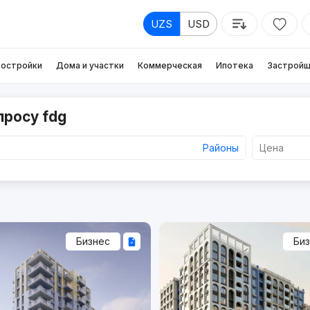
UZS
USD
остройки
Дома и участки
Коммерческая
Ипотека
Застройщ
просу fdg
Районы
Цена
Бизнес
Би