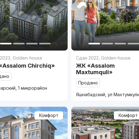
 2023
,
Golden-house
Сдан 2022
,
Golden-house
«Assalom Chirchiq»
ЖК «Assalom
Maxtumquli»
дано
Продано
арский, 1 микрорайон
Яшнабадский, ул Махтумкул
Комфорт
Комфорт