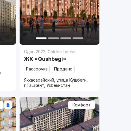
Сдан 2022
,
Golden-house
ЖК «Qushbegi»
Рассрочка
Продано
н
Яккасарайский, улица Кушбеги,
г.Ташкент, Узбекистан
Комфорт