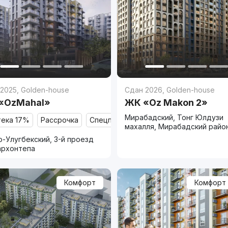
 2025
,
Golden-house
Сдан 2026
,
Golden-house
«OzMahal»
ЖК «Oz Makon 2»
Мирабадский, Тонг Юлдузи
тека 17%
Рассрочка
Спецпредложение
махалля, Мирабадский райо
-Улугбекский, 3-й проезд
архонтепа
Комфорт
Комфорт