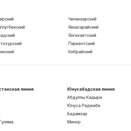
ирский
Чиланзарский
Улугбекский
Яккасарайский
адский
Янгихаётский
тохурский
Паркентский
тинский
Кибрайский
станская линия
Юнусабадская линия
Абдуллы Кадыри
Юнуса Раджаби
к
Бадамзар
Гуляма
Минор