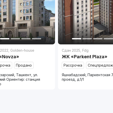
 2022
,
Golden-house
Сдан 2025
,
Fdg
«Novza»
ЖК «Parkent Plaza»
срочка
Продано
Рассрочка
Спецпредлож
зарский, Ташкент, ул.
Яшнабадский, Паркентская 
мий Ориентир: станция
проезд, д.1/1
о