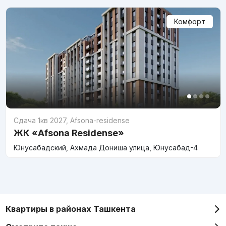
Комфорт
Сдача 1кв 2027
,
Afsona-residense
ЖК «Afsona Residense»
Юнусабадский, Ахмада Дониша улица, Юнусабад-4
Квартиры в районах Ташкента