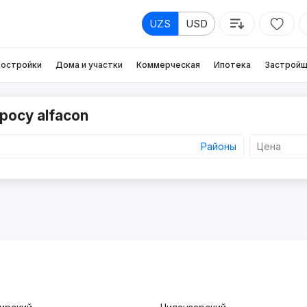
UZS
USD
остройки
Дома и участки
Коммерческая
Ипотека
Застройщ
росу alfacon
Районы
Цена