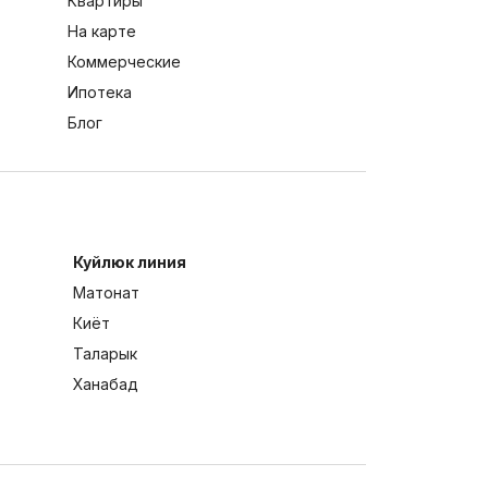
Квартиры
На карте
Коммерческие
Ипотека
Блог
Куйлюк линия
Матонат
Киёт
Таларык
Ханабад