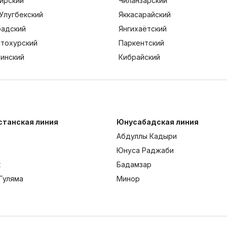
ирский
Чиланзарский
Улугбекский
Яккасарайский
адский
Янгихаётский
тохурский
Паркентский
тинский
Кибрайский
станская линия
Юнусабадская линия
Абдуллы Кадыри
Юнуса Раджаби
к
Бадамзар
Гуляма
Минор