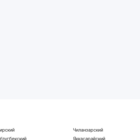
ирский
Чиланзарский
Улугбекский
Яккасарайский