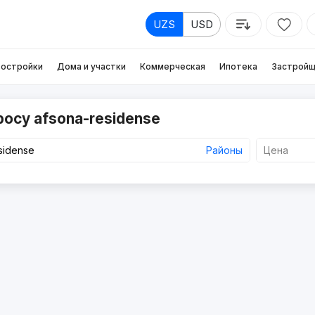
UZS
USD
остройки
Дома и участки
Коммерческая
Ипотека
Застройщ
росу afsona-residense
Районы
Цена