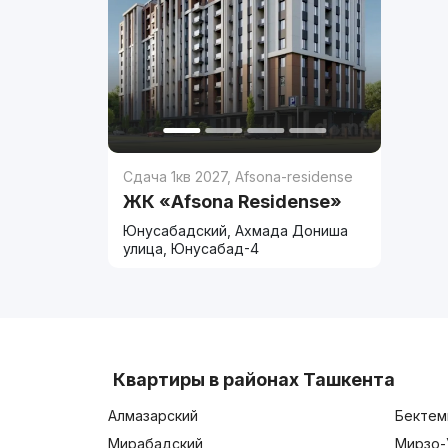
Сдача 1кв 2027
,
Afsona-residense
ЖК «Afsona Residense»
Юнусабадский, Ахмада Дониша
улица, Юнусабад-4
Квартиры в районах Ташкента
Алмазарский
Бектем
Мирабадский
Мирзо-