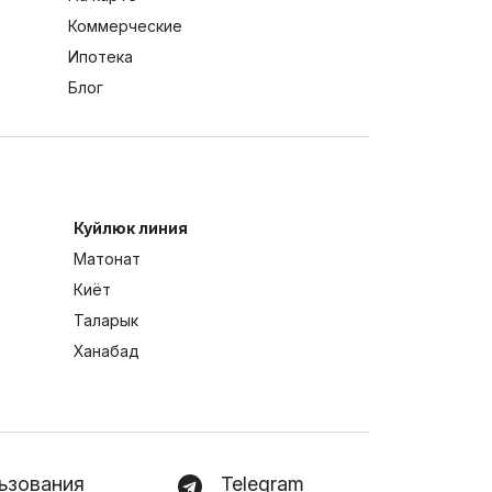
Коммерческие
Ипотека
Блог
Куйлюк линия
Матонат
Киёт
Таларык
Ханабад
ьзования
Telegram