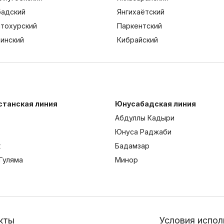
адский
Янгихаётский
тохурский
Паркентский
тинский
Кибрайский
станская линия
Юнусабадская линия
Абдуллы Кадыри
Юнуса Раджаби
к
Бадамзар
Гуляма
Минор
кты
Условия испол