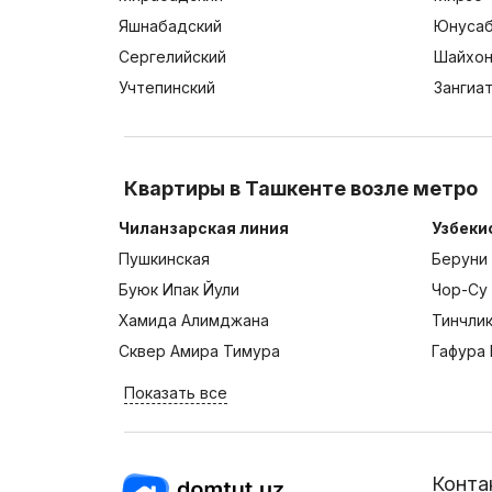
Яшнабадский
Юнусаб
Сергелийский
Шайхон
Учтепинский
Зангиа
Квартиры в Ташкенте возле метро
Чиланзарская линия
Узбеки
Пушкинская
Беруни
Буюк Ипак Йули
Чор-Су
Хамида Алимджана
Тинчли
Сквер Амира Тимура
Гафура 
Показать все
Конта