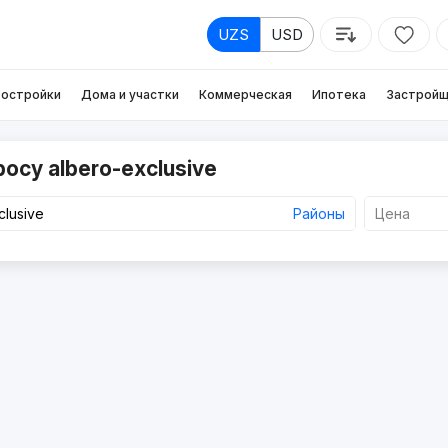
UZS
USD
остройки
Дома и участки
Коммерческая
Ипотека
Застройщ
осу albero-exclusive
Районы
Цена