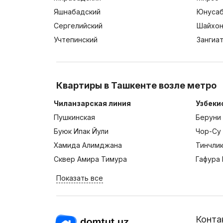
Яшнабадский
Юнусаб
Сергелийский
Шайхон
Учтепинский
Зангиа
Квартиры в Ташкенте возле метро
Чиланзарская линия
Узбеки
Пушкинская
Беруни
Буюк Ипак Йули
Чор-Су
Хамида Алимджана
Тинчли
Сквер Амира Тимура
Гафура 
Показать все
Конта