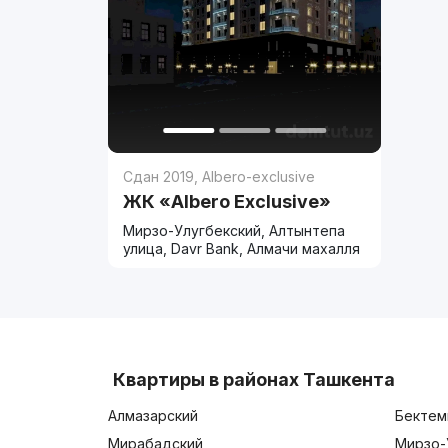
Сдан 2019
,
Albero-exclusive
ЖК «Albero Exclusive»
Мирзо-Улугбекский, Алтынтепа
улица, Davr Bank, Алмачи махалля
Квартиры в районах Ташкента
Алмазарский
Бектем
Мирабадский
Мирзо-