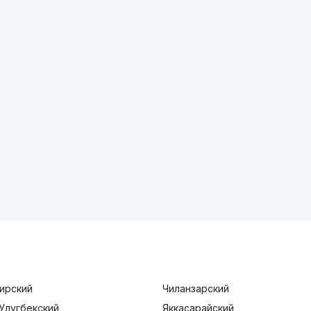
ирский
Чиланзарский
Улугбекский
Яккасарайский