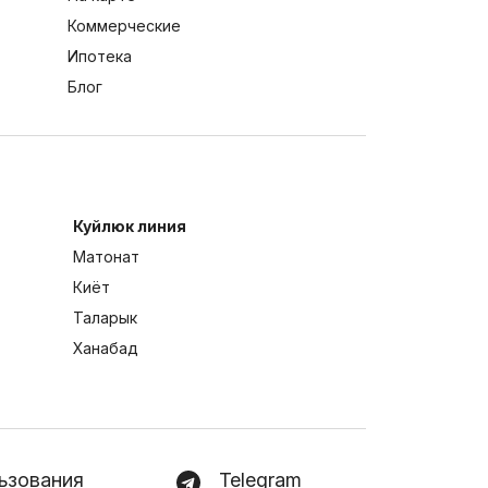
Коммерческие
Ипотека
Блог
Куйлюк линия
Матонат
Киёт
Таларык
Ханабад
ьзования
Telegram