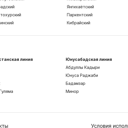
адский
Янгихаётский
тохурский
Паркентский
тинский
Кибрайский
станская линия
Юнусабадская линия
Абдуллы Кадыри
Юнуса Раджаби
к
Бадамзар
Гуляма
Минор
кты
Условия испол