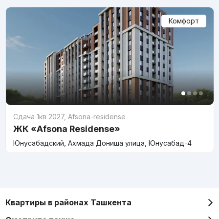
Комфорт
Сдача 1кв 2027
,
Afsona-residense
ЖК «Afsona Residense»
Юнусабадский, Ахмада Дониша улица, Юнусабад-4
Квартиры в районах Ташкента