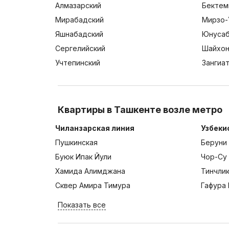
Алмазарский
Бектем
Мирабадский
Мирзо-
Яшнабадский
Юнусаб
Сергелийский
Шайхон
Учтепинский
Зангиа
Квартиры в Ташкенте возле метро
Чиланзарская линия
Узбеки
Пушкинская
Беруни
Буюк Ипак Йули
Чор-Су
Хамида Алимджана
Тинчли
Сквер Амира Тимура
Гафура 
Показать все