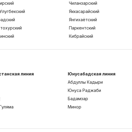
ирский
Чиланзарский
Улугбекский
Яккасарайский
адский
Янгихаётский
тохурский
Паркентский
тинский
Кибрайский
станская линия
Юнусабадская линия
Абдуллы Кадыри
Юнуса Раджаби
к
Бадамзар
Гуляма
Минор