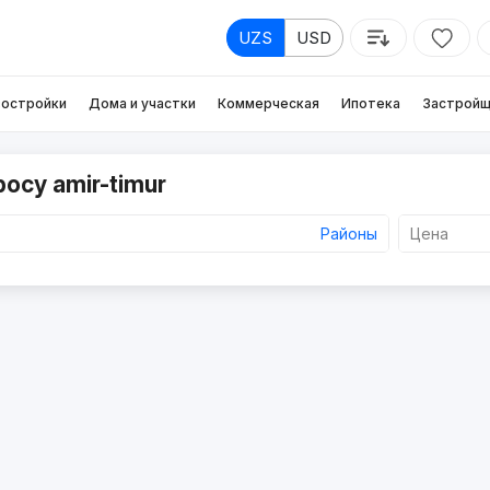
UZS
USD
остройки
Дома и участки
Коммерческая
Ипотека
Застройщ
осу amir-timur
Районы
Цена