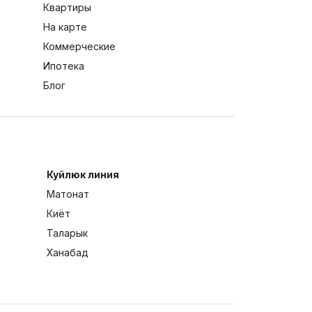
Квартиры
На карте
Коммерческие
Ипотека
Блог
Куйлюк линия
Матонат
Киёт
Таларык
Ханабад