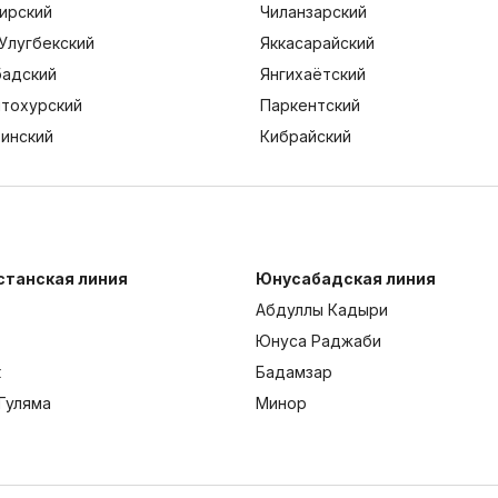
ирский
Чиланзарский
Улугбекский
Яккасарайский
адский
Янгихаётский
тохурский
Паркентский
тинский
Кибрайский
станская линия
Юнусабадская линия
Абдуллы Кадыри
Юнуса Раджаби
к
Бадамзар
Гуляма
Минор