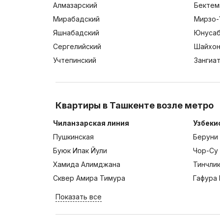
Алмазарский
Бектем
Мирабадский
Мирзо-
Яшнабадский
Юнусаб
Сергелийский
Шайхон
Учтепинский
Зангиа
Квартиры в Ташкенте возле метро
Чиланзарская линия
Узбеки
Пушкинская
Беруни
Буюк Ипак Йули
Чор-Су
Хамида Алимджана
Тинчли
Сквер Амира Тимура
Гафура 
Показать все