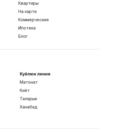
Квартиры
На карте
Коммерческие
Ипотека
Блог
Куйлюк линия
Матонат
Киёт
Таларык
Ханабад