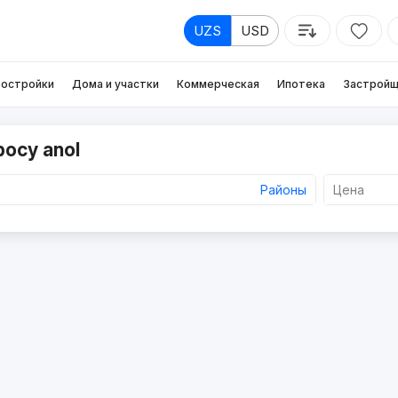
UZS
USD
остройки
Дома и участки
Коммерческая
Ипотека
Застройщ
росу anol
Районы
Цена