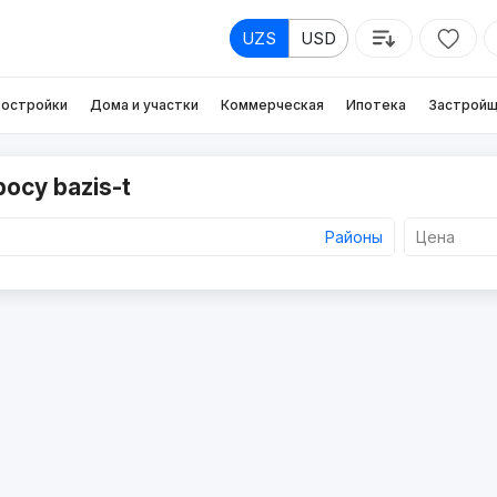
UZS
USD
остройки
Дома и участки
Коммерческая
Ипотека
Застройщ
осу bazis-t
Районы
Цена