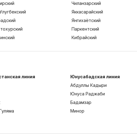
ирский
Чиланзарский
Улугбекский
Яккасарайский
адский
Янгихаётский
тохурский
Паркентский
тинский
Кибрайский
станская линия
Юнусабадская линия
Абдуллы Кадыри
Юнуса Раджаби
к
Бадамзар
Гуляма
Минор