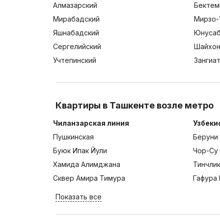
Алмазарский
Бектем
Мирабадский
Мирзо-
Яшнабадский
Юнусаб
Сергелийский
Шайхон
Учтепинский
Зангиа
Квартиры в Ташкенте возле метро
Чиланзарская линия
Узбеки
Пушкинская
Беруни
Буюк Ипак Йули
Чор-Су
Хамида Алимджана
Тинчли
Сквер Амира Тимура
Гафура 
Показать все