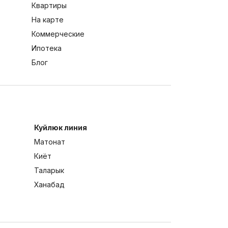
Квартиры
На карте
Коммерческие
Ипотека
Блог
Куйлюк линия
Матонат
Киёт
Таларык
Ханабад