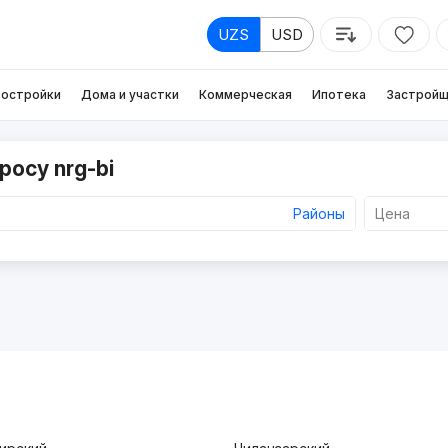
UZS
USD
остройки
Дома и участки
Коммерческая
Ипотека
Застройщ
росу nrg-bi
Районы
Цена