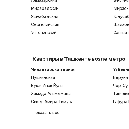
Алмазарский
Бектем
Мирабадский
Мирзо-
Яшнабадский
Юнусаб
Сергелийский
Шайхон
Учтепинский
Зангиа
Квартиры в Ташкенте возле метро
Чиланзарская линия
Узбеки
Пушкинская
Беруни
Буюк Ипак Йули
Чор-Су
Хамида Алимджана
Тинчли
Сквер Амира Тимура
Гафура 
Показать все