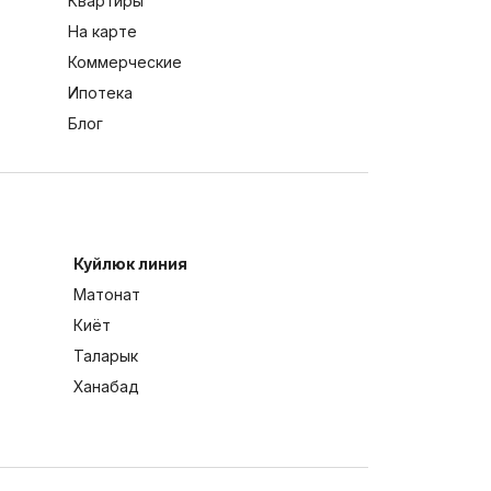
Квартиры
На карте
Коммерческие
Ипотека
Блог
Куйлюк линия
Матонат
Киёт
Таларык
Ханабад