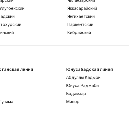
ирский
Чиланзарский
Улугбекский
Яккасарайский
адский
Янгихаётский
тохурский
Паркентский
тинский
Кибрайский
станская линия
Юнусабадская линия
Абдуллы Кадыри
Юнуса Раджаби
к
Бадамзар
Гуляма
Минор