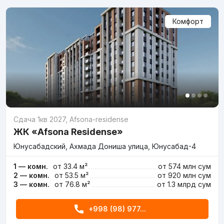
Комфорт
Сдача 1кв 2027
,
Afsona-residense
ЖК «Afsona Residense»
Юнусабадский, Ахмада Дониша улица, Юнусабад-4
1 — комн.
от 33.4 м²
от
574 млн
сум
2 — комн.
от 53.5 м²
от
920 млн
сум
3 — комн.
от 76.8 м²
от
1.3 млрд
сум
+998 (98) 977...