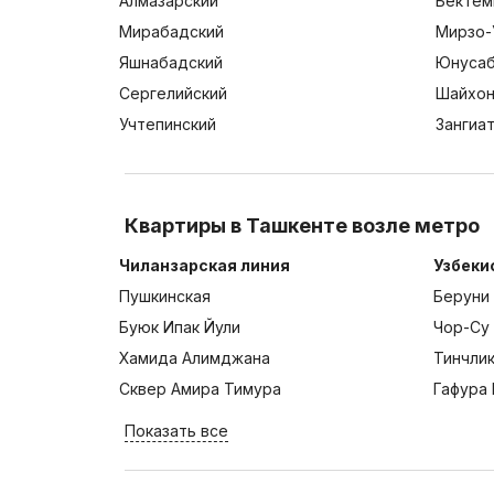
Алмазарский
Бектем
Мирабадский
Мирзо-
Яшнабадский
Юнусаб
Сергелийский
Шайхон
Учтепинский
Зангиа
Квартиры в Ташкенте возле метро
Чиланзарская линия
Узбеки
Пушкинская
Беруни
Буюк Ипак Йули
Чор-Су
Хамида Алимджана
Тинчли
Сквер Амира Тимура
Гафура 
Показать все