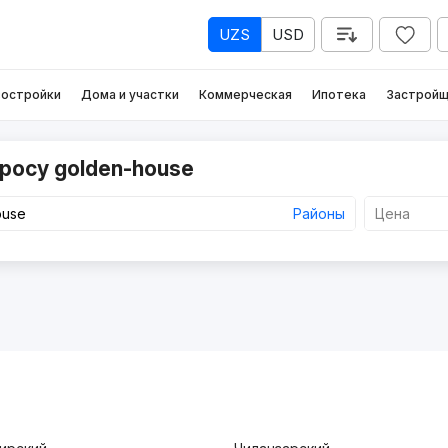
UZS
USD
остройки
Дома и участки
Коммерческая
Ипотека
Застройщ
росу golden-house
Районы
Цена