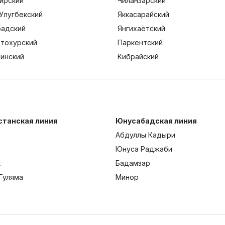
ирский
Чиланзарский
Улугбекский
Яккасарайский
адский
Янгихаётский
тохурский
Паркентский
тинский
Кибрайский
станская линия
Юнусабадская линия
Абдуллы Кадыри
Юнуса Раджаби
к
Бадамзар
Гуляма
Минор