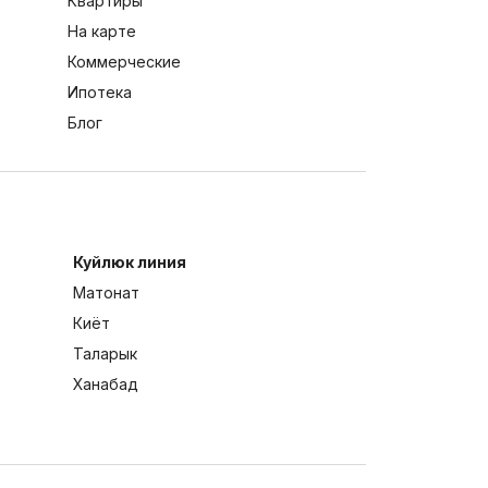
Квартиры
На карте
Коммерческие
Ипотека
Блог
Куйлюк линия
Матонат
Киёт
Таларык
Ханабад