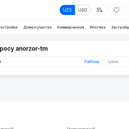
UZS
USD
остройки
Дома и участки
Коммерческая
Ипотека
Застройщ
росу anorzor-tm
Районы
Цена