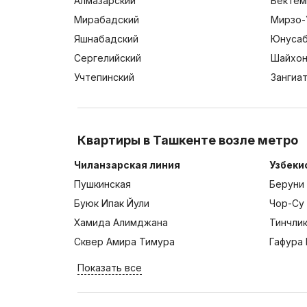
Алмазарский
Бектем
Мирабадский
Мирзо-
Яшнабадский
Юнусаб
Сергелийский
Шайхон
Учтепинский
Зангиа
Квартиры в Ташкенте возле метро
Чиланзарская линия
Узбеки
Пушкинская
Беруни
Буюк Ипак Йули
Чор-Су
Хамида Алимджана
Тинчли
Сквер Амира Тимура
Гафура 
Показать все