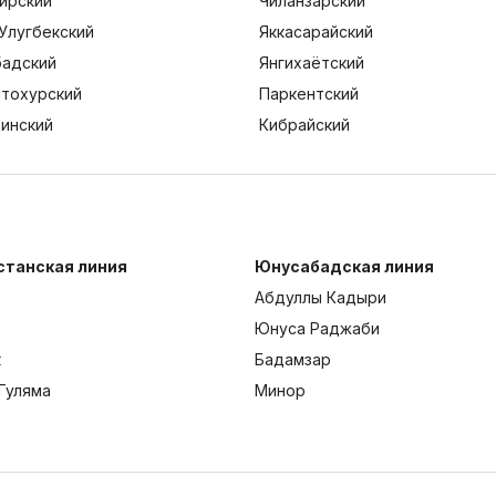
ирский
Чиланзарский
Улугбекский
Яккасарайский
адский
Янгихаётский
тохурский
Паркентский
тинский
Кибрайский
станская линия
Юнусабадская линия
Абдуллы Кадыри
Юнуса Раджаби
к
Бадамзар
Гуляма
Минор