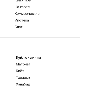
Квартиры
На карте
Коммерческие
Ипотека
Блог
Куйлюк линия
Матонат
Киёт
Таларык
Ханабад