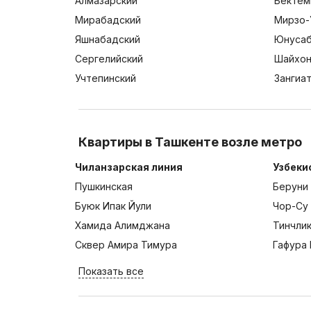
Алмазарский
Бектем
Мирабадский
Мирзо-
Яшнабадский
Юнусаб
Сергелийский
Шайхон
Учтепинский
Зангиа
Квартиры в Ташкенте возле метро
Чиланзарская линия
Узбеки
Пушкинская
Беруни
Буюк Ипак Йули
Чор-Су
Хамида Алимджана
Тинчли
Сквер Амира Тимура
Гафура 
Показать все