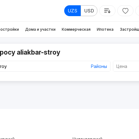
UZS
USD
остройки
Дома и участки
Коммерческая
Ипотека
Застройщ
осу aliakbar-stroy
Районы
Цена