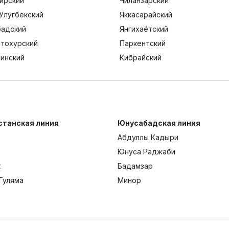
ирский
Чиланзарский
Улугбекский
Яккасарайский
адский
Янгихаётский
тохурский
Паркентский
тинский
Кибрайский
станская линия
Юнусабадская линия
Абдуллы Кадыри
Юнуса Раджаби
к
Бадамзар
Гуляма
Минор