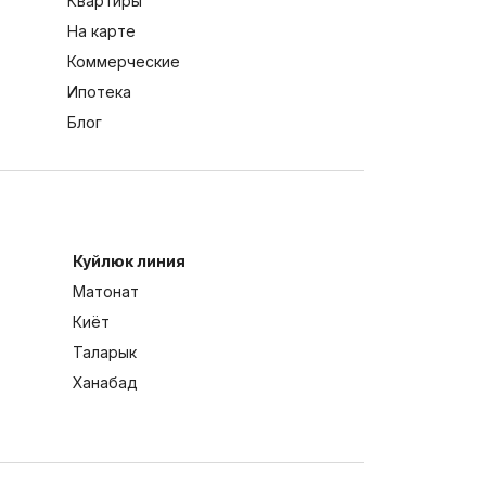
Квартиры
На карте
Коммерческие
Ипотека
Блог
Куйлюк линия
Матонат
Киёт
Таларык
Ханабад