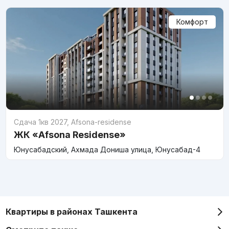
Комфорт
Сдача 1кв 2027
,
Afsona-residense
ЖК «Afsona Residense»
Юнусабадский, Ахмада Дониша улица, Юнусабад-4
Квартиры в районах Ташкента