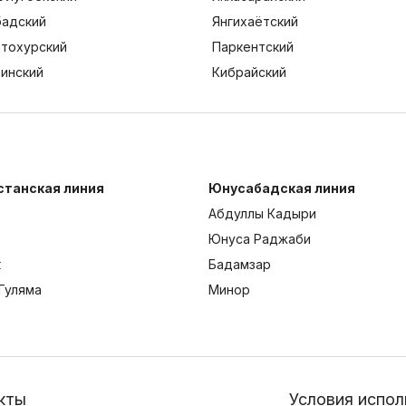
адский
Янгихаётский
тохурский
Паркентский
тинский
Кибрайский
станская линия
Юнусабадская линия
Абдуллы Кадыри
Юнуса Раджаби
к
Бадамзар
Гуляма
Минор
кты
Условия испол