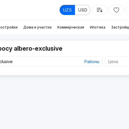
UZS
USD
остройки
Дома и участки
Коммерческая
Ипотека
Застройщ
осу albero-exclusive
Районы
Цена