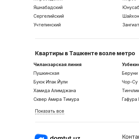
Яшнабадский
Юнусаб
Сергелийский
Шайхон
Учтепинский
Зангиа
Квартиры в Ташкенте возле метро
Чиланзарская линия
Узбеки
Пушкинская
Беруни
Буюк Ипак Йули
Чор-Су
Хамида Алимджана
Тинчли
Сквер Амира Тимура
Гафура 
Показать все
Конта