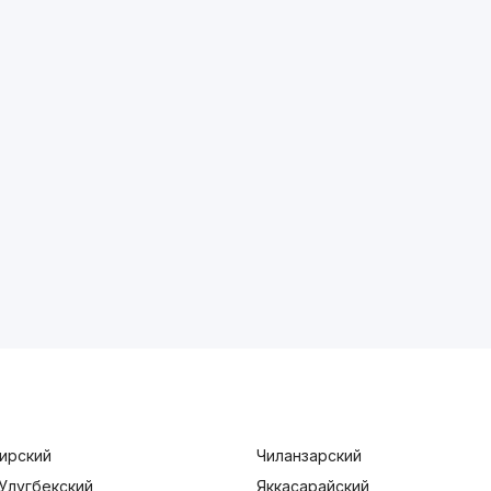
ирский
Чиланзарский
Улугбекский
Яккасарайский