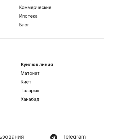
Коммерческие
Ипотека
Блог
Куйлюк линия
Матонат
Киёт
Таларык
Ханабад
ьзования
Telegram