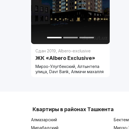
Сдан 2019
,
Albero-exclusive
ЖК «Albero Exclusive»
Мирзо-Улугбекский, Алтынтепа
улица, Davr Bank, Алмачи махалля
Квартиры в районах Ташкента
Алмазарский
Бектем
Мирабадский
Мирзо-