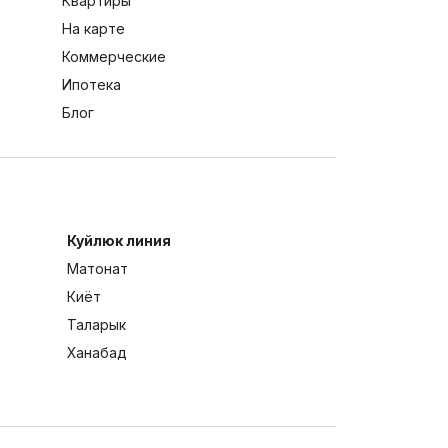
Квартиры
На карте
Коммерческие
Ипотека
Блог
Куйлюк линия
Матонат
Киёт
Таларык
Ханабад