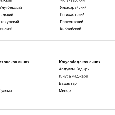
ирский
Чиланзарский
Улугбекский
Яккасарайский
адский
Янгихаётский
тохурский
Паркентский
тинский
Кибрайский
станская линия
Юнусабадская линия
Абдуллы Кадыри
Юнуса Раджаби
к
Бадамзар
Гуляма
Минор