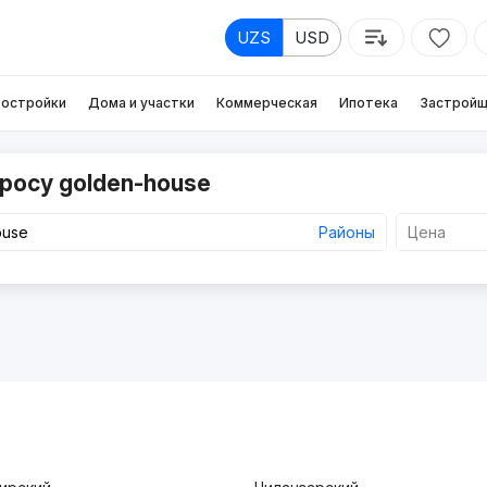
UZS
USD
остройки
Дома и участки
Коммерческая
Ипотека
Застройщ
росу golden-house
Районы
Цена