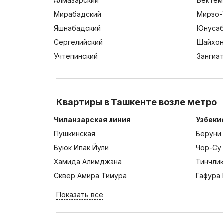
Алмазарский
Бектем
Мирабадский
Мирзо-
Яшнабадский
Юнусаб
Сергелийский
Шайхон
Учтепинский
Зангиа
Квартиры в Ташкенте возле метро
Чиланзарская линия
Узбеки
Пушкинская
Беруни
Буюк Ипак Йули
Чор-Су
Хамида Алимджана
Тинчли
Сквер Амира Тимура
Гафура 
Показать все