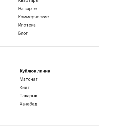
Квартиры
На карте
Коммерческие
Ипотека
Блог
Куйлюк линия
Матонат
Киёт
Таларык
Ханабад