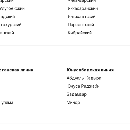
ирский
Чиланзарский
Улугбекский
Яккасарайский
адский
Янгихаётский
тохурский
Паркентский
тинский
Кибрайский
станская линия
Юнусабадская линия
Абдуллы Кадыри
Юнуса Раджаби
к
Бадамзар
Гуляма
Минор