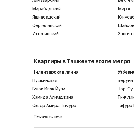
Алмазарский
Бектем
Мирабадский
Мирзо-
Яшнабадский
Юнусаб
Сергелийский
Шайхон
Учтепинский
Зангиа
Квартиры в Ташкенте возле метро
Чиланзарская линия
Узбеки
Пушкинская
Беруни
Буюк Ипак Йули
Чор-Су
Хамида Алимджана
Тинчли
Сквер Амира Тимура
Гафура 
Показать все