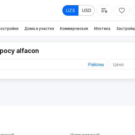
UZS
USD
остройки
Дома и участки
Коммерческая
Ипотека
Застройщ
росу alfacon
Районы
Цена