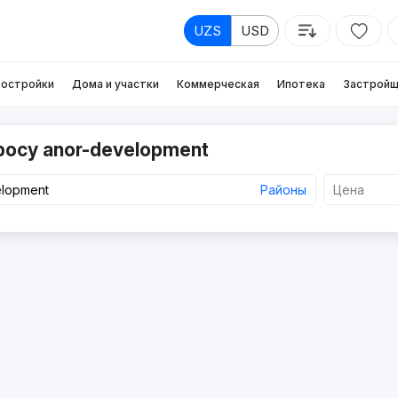
UZS
USD
остройки
Дома и участки
Коммерческая
Ипотека
Застройщ
росу anor-development
Районы
Цена