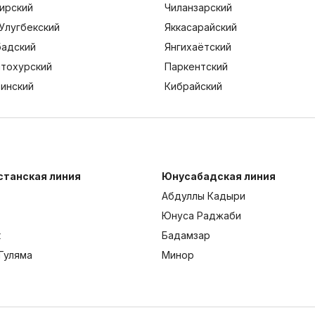
ирский
Чиланзарский
Улугбекский
Яккасарайский
адский
Янгихаётский
тохурский
Паркентский
тинский
Кибрайский
станская линия
Юнусабадская линия
Абдуллы Кадыри
Юнуса Раджаби
к
Бадамзар
Гуляма
Минор