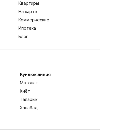
Квартиры
На карте
Коммерческие
Ипотека
Блог
Куйлюк линия
Матонат
Киёт
Таларык
Ханабад