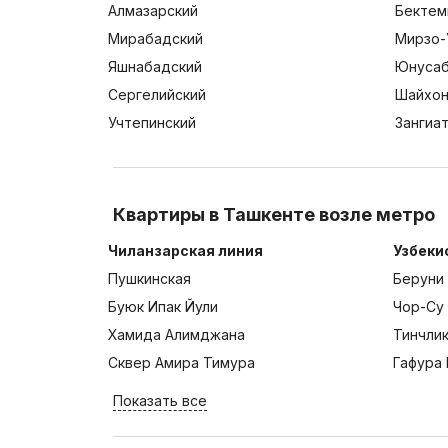
Алмазарский
Бектем
Мирабадский
Мирзо-
Яшнабадский
Юнусаб
Сергелийский
Шайхон
Учтепинский
Зангиа
Квартиры в Ташкенте возле метро
Чиланзарская линия
Узбеки
Пушкинская
Беруни
Буюк Ипак Йули
Чор-Су
Хамида Алимджана
Тинчли
Сквер Амира Тимура
Гафура 
Показать все