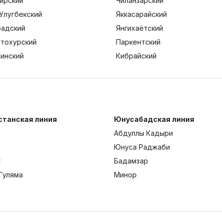
ирский
Чиланзарский
Улугбекский
Яккасарайский
адский
Янгихаётский
тохурский
Паркентский
тинский
Кибрайский
станская линия
Юнусабадская линия
Абдуллы Кадыри
Юнуса Раджаби
к
Бадамзар
Гуляма
Минор