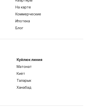
Квартиры
На карте
Коммерческие
Ипотека
Блог
Куйлюк линия
Матонат
Киёт
Таларык
Ханабад