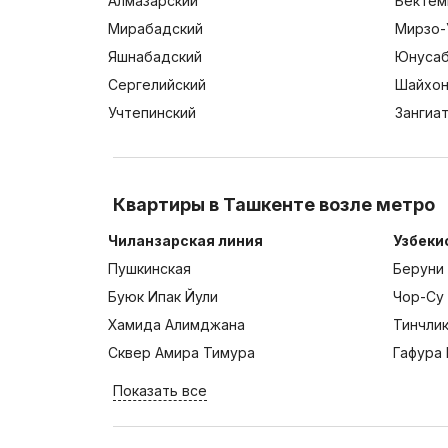
Алмазарский
Бектем
Мирабадский
Мирзо-
Яшнабадский
Юнусаб
Сергелийский
Шайхон
Учтепинский
Зангиа
Квартиры в Ташкенте возле метро
Чиланзарская линия
Узбеки
Пушкинская
Беруни
Буюк Ипак Йули
Чор-Су
Хамида Алимджана
Тинчли
Сквер Амира Тимура
Гафура 
Показать все