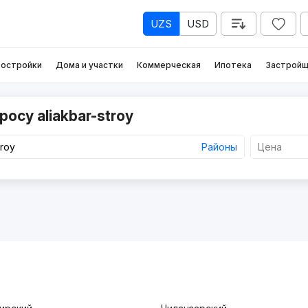
UZS
USD
остройки
Дома и участки
Коммерческая
Ипотека
Застройщ
осу aliakbar-stroy
Районы
Цена