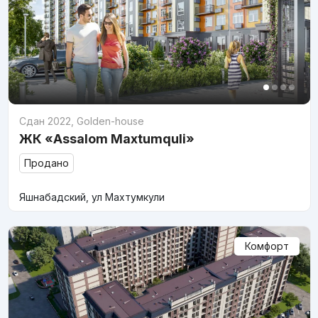
Сдан 2022
,
Golden-house
ЖК «Assalom Maxtumquli»
Продано
Яшнабадский, ул Махтумкули
Комфорт