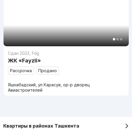
Сдан 2022
,
Fdg
ЖК «Fayzli»
Рассрочка
Продано
Яшнабадский, ул Карасув, ор-р дворец
Авиастроителей
Квартиры в районах Ташкента