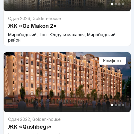
Сдан 2026
,
Golden-house
ЖК «Oz Makon 2»
Мирабадский, Тонг Юлдузи махалля, Мирабадский
район
Комфорт
Сдан 2022
,
Golden-house
ЖК «Qushbegi»