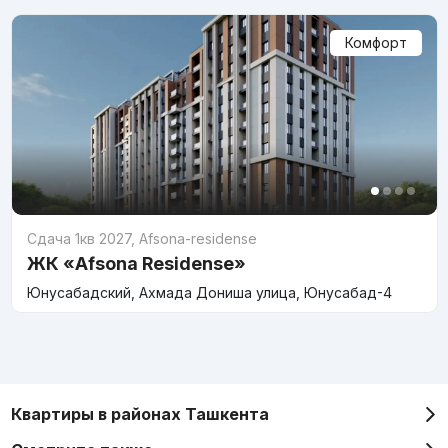
Комфорт
Сдача 1кв 2027
,
Afsona-residense
ЖК «Afsona Residense»
Юнусабадский, Ахмада Дониша улица, Юнусабад-4
Квартиры в районах Ташкента