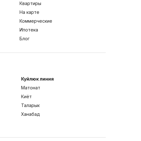
Квартиры
На карте
Коммерческие
Ипотека
Блог
Куйлюк линия
Матонат
Киёт
Таларык
Ханабад