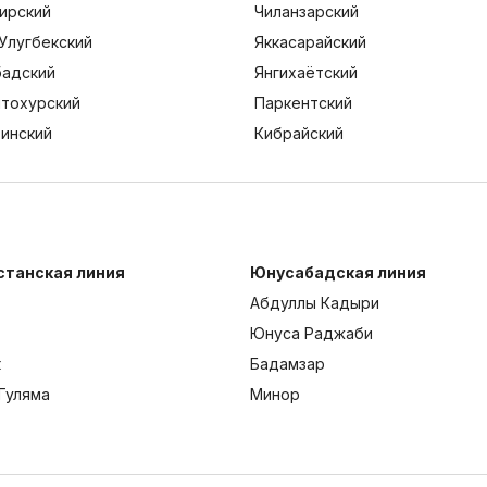
ирский
Чиланзарский
Улугбекский
Яккасарайский
адский
Янгихаётский
тохурский
Паркентский
тинский
Кибрайский
станская линия
Юнусабадская линия
Абдуллы Кадыри
Юнуса Раджаби
к
Бадамзар
Гуляма
Минор