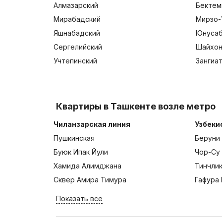
Алмазарский
Бектем
Мирабадский
Мирзо-
Яшнабадский
Юнусаб
Сергелийский
Шайхон
Учтепинский
Зангиа
Квартиры в Ташкенте возле метро
Чиланзарская линия
Узбеки
Пушкинская
Беруни
Буюк Ипак Йули
Чор-Су
Хамида Алимджана
Тинчли
Сквер Амира Тимура
Гафура 
Показать все