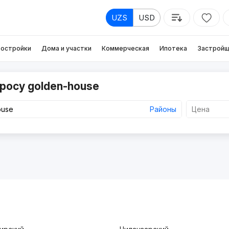
UZS
USD
остройки
Дома и участки
Коммерческая
Ипотека
Застройщ
росу golden-house
Районы
Цена