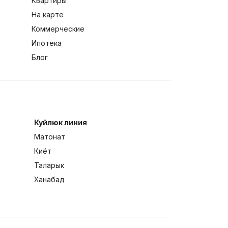
Квартиры
На карте
Коммерческие
Ипотека
Блог
Куйлюк линия
Матонат
Киёт
Таларык
Ханабад