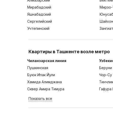
Алмазарский
Бектем
Мирабадский
Мирзо-
Яшнабадский
Юнусаб
Сергелийский
Шайхон
Учтепинский
Зангиа
Квартиры в Ташкенте возле метро
Чиланзарская линия
Узбеки
Пушкинская
Беруни
Буюк Ипак Йули
Чор-Су
Хамида Алимджана
Тинчли
Сквер Амира Тимура
Гафура 
Показать все