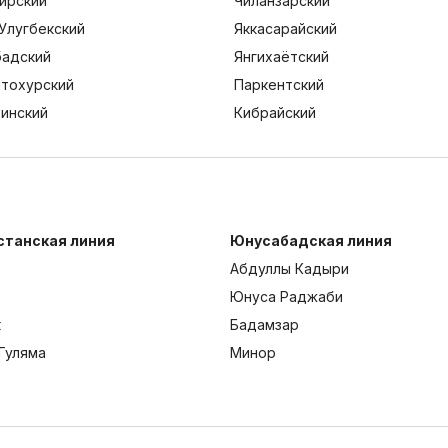
ирский
Чиланзарский
Улугбекский
Яккасарайский
адский
Янгихаётский
тохурский
Паркентский
тинский
Кибрайский
станская линия
Юнусабадская линия
Абдуллы Кадыри
Юнуса Раджаби
к
Бадамзар
Гуляма
Минор