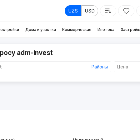
UZS
USD
остройки
Дома и участки
Коммерческая
Ипотека
Застройщ
росу adm-invest
Районы
Цена