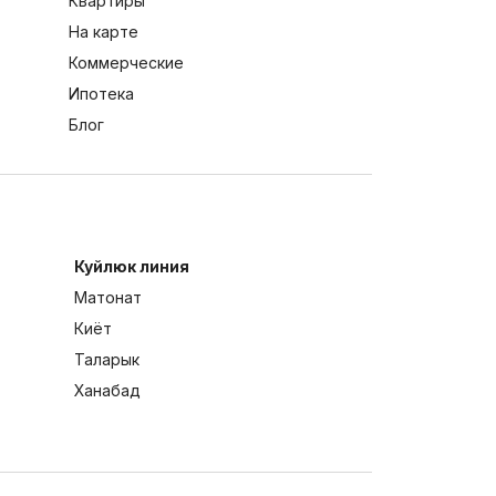
Квартиры
На карте
Коммерческие
Ипотека
Блог
Куйлюк линия
Матонат
Киёт
Таларык
Ханабад