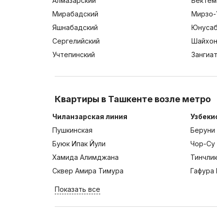
Алмазарский
Бектем
Мирабадский
Мирзо-
Яшнабадский
Юнусаб
Сергелийский
Шайхон
Учтепинский
Зангиа
Квартиры в Ташкенте возле метро
Чиланзарская линия
Узбеки
Пушкинская
Беруни
Буюк Ипак Йули
Чор-Су
Хамида Алимджана
Тинчли
Сквер Амира Тимура
Гафура 
Показать все