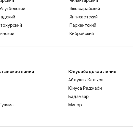
ирский
Чиланзарский
Улугбекский
Яккасарайский
адский
Янгихаётский
тохурский
Паркентский
тинский
Кибрайский
станская линия
Юнусабадская линия
Абдуллы Кадыри
Юнуса Раджаби
к
Бадамзар
Гуляма
Минор