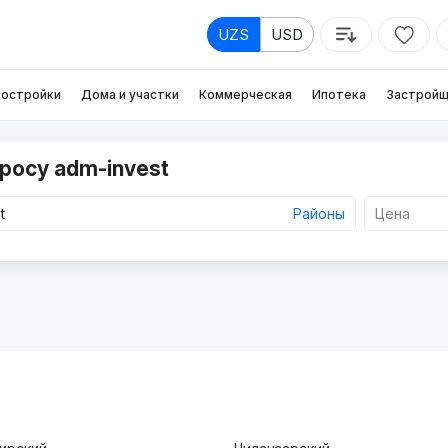
UZS
USD
остройки
Дома и участки
Коммерческая
Ипотека
Застройщ
росу adm-invest
Районы
Цена