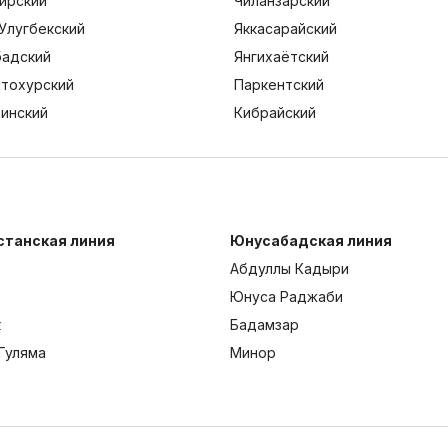
ирский
Чиланзарский
Улугбекский
Яккасарайский
адский
Янгихаётский
тохурский
Паркентский
тинский
Кибрайский
станская линия
Юнусабадская линия
Абдуллы Кадыри
Юнуса Раджаби
к
Бадамзар
Гуляма
Минор