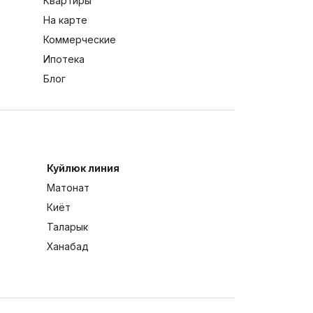
Квартиры
На карте
Коммерческие
Ипотека
Блог
Куйлюк линия
Матонат
Киёт
Таларык
Ханабад