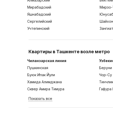
Алмазарский
Бектем
Мирабадский
Мирзо-
Яшнабадский
Юнусаб
Сергелийский
Шайхон
Учтепинский
Зангиа
Квартиры в Ташкенте возле метро
Чиланзарская линия
Узбеки
Пушкинская
Беруни
Буюк Ипак Йули
Чор-Су
Хамида Алимджана
Тинчли
Сквер Амира Тимура
Гафура 
Показать все