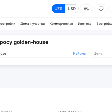
UZS
USD
остройки
Дома и участки
Коммерческая
Ипотека
Застройщ
росу golden-house
Районы
Цена