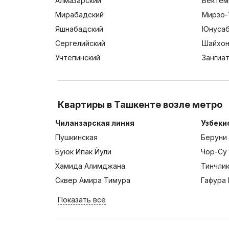
Алмазарский
Бектем
Мирабадский
Мирзо-
Яшнабадский
Юнусаб
Сергелийский
Шайхон
Учтепинский
Зангиа
Квартиры в Ташкенте возле метро
Чиланзарская линия
Узбеки
Пушкинская
Беруни
Буюк Ипак Йули
Чор-Су
Хамида Алимджана
Тинчли
Сквер Амира Тимура
Гафура 
Показать все