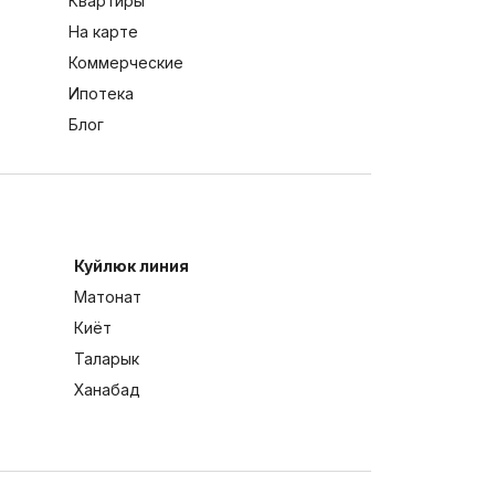
Квартиры
На карте
Коммерческие
Ипотека
Блог
Куйлюк линия
Матонат
Киёт
Таларык
Ханабад