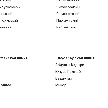
ирский
Чиланзарский
Улугбекский
Яккасарайский
адский
Янгихаётский
тохурский
Паркентский
тинский
Кибрайский
станская линия
Юнусабадская линия
Абдуллы Кадыри
Юнуса Раджаби
к
Бадамзар
Гуляма
Минор