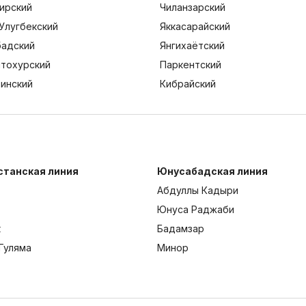
ирский
Чиланзарский
Улугбекский
Яккасарайский
адский
Янгихаётский
тохурский
Паркентский
тинский
Кибрайский
станская линия
Юнусабадская линия
Абдуллы Кадыри
Юнуса Раджаби
к
Бадамзар
Гуляма
Минор