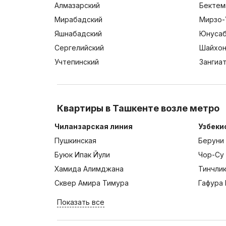
Алмазарский
Бектем
Мирабадский
Мирзо-
Яшнабадский
Юнусаб
Сергелийский
Шайхон
Учтепинский
Зангиа
Квартиры в Ташкенте возле метро
Чиланзарская линия
Узбеки
Пушкинская
Беруни
Буюк Ипак Йули
Чор-Су
Хамида Алимджана
Тинчли
Сквер Амира Тимура
Гафура 
Показать все