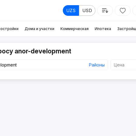
UZS
USD
остройки
Дома и участки
Коммерческая
Ипотека
Застройщ
росу anor-development
Районы
Цена