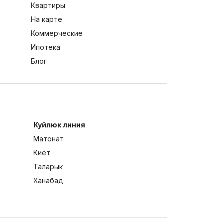
Квартиры
На карте
Коммерческие
Ипотека
Блог
Куйлюк линия
Матонат
Киёт
Таларык
Ханабад