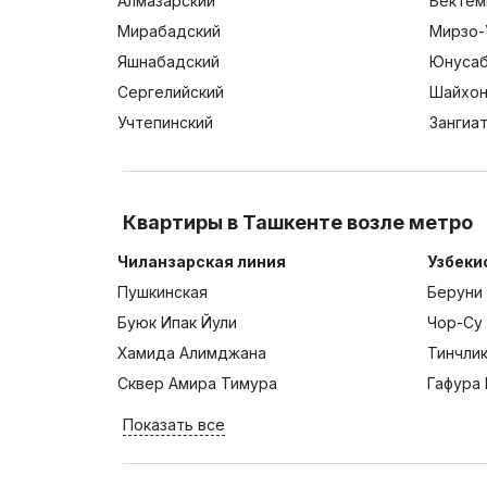
Алмазарский
Бектем
Мирабадский
Мирзо-
Яшнабадский
Юнусаб
Сергелийский
Шайхон
Учтепинский
Зангиа
Квартиры в Ташкенте возле метро
Чиланзарская линия
Узбеки
Пушкинская
Беруни
Буюк Ипак Йули
Чор-Су
Хамида Алимджана
Тинчли
Сквер Амира Тимура
Гафура 
Показать все