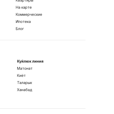
Квартиры
На карте
Коммерческие
Ипотека
Блог
Куйлюк линия
Матонат
Киёт
Таларык
Ханабад