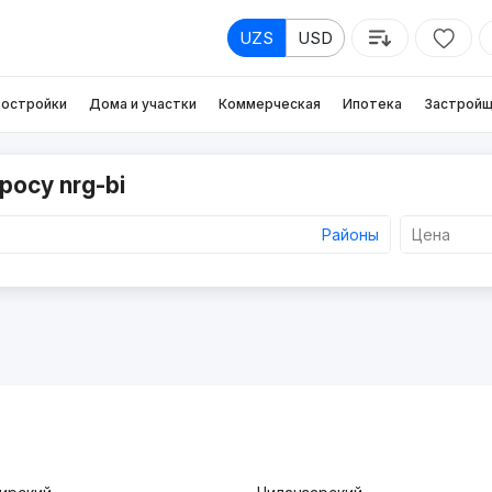
UZS
USD
остройки
Дома и участки
Коммерческая
Ипотека
Застройщ
росу nrg-bi
Районы
Цена