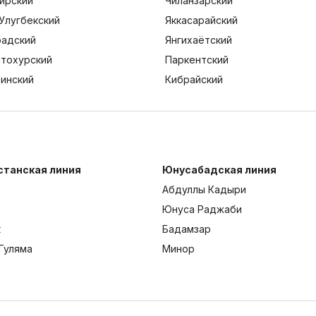
ирский
Чиланзарский
Улугбекский
Яккасарайский
адский
Янгихаётский
тохурский
Паркентский
тинский
Кибрайский
станская линия
Юнусабадская линия
Абдуллы Кадыри
Юнуса Раджаби
к
Бадамзар
Гуляма
Минор