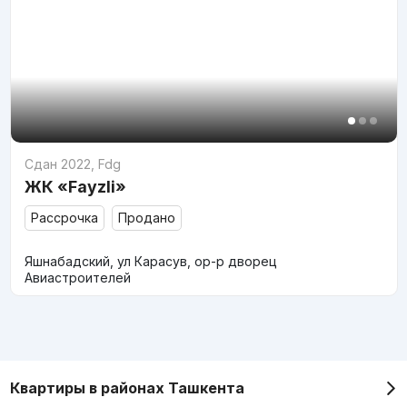
Сдан 2022
,
Fdg
ЖК «Fayzli»
Рассрочка
Продано
Яшнабадский, ул Карасув, ор-р дворец
Авиастроителей
Квартиры в районах Ташкента