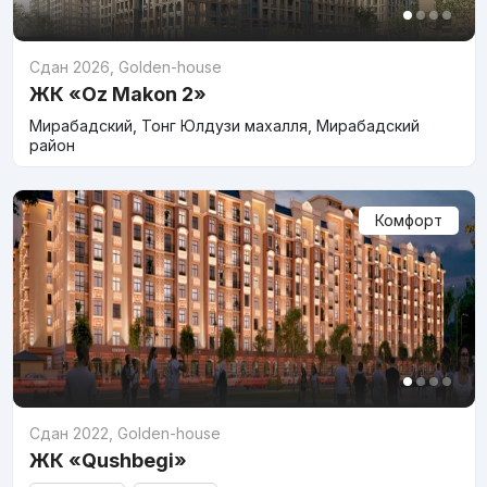
Сдан 2026
,
Golden-house
ЖК «Oz Makon 2»
Мирабадский, Тонг Юлдузи махалля, Мирабадский
район
Комфорт
Сдан 2022
,
Golden-house
ЖК «Qushbegi»