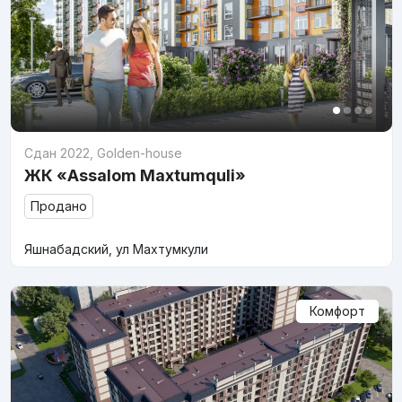
Сдан 2022
,
Golden-house
ЖК «Assalom Maxtumquli»
Продано
Яшнабадский, ул Махтумкули
Комфорт