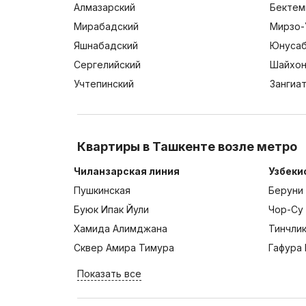
Алмазарский
Бектем
Мирабадский
Мирзо-
Яшнабадский
Юнусаб
Сергелийский
Шайхон
Учтепинский
Зангиа
Квартиры в Ташкенте возле метро
Чиланзарская линия
Узбеки
Пушкинская
Беруни
Буюк Ипак Йули
Чор-Су
Хамида Алимджана
Тинчли
Сквер Амира Тимура
Гафура 
Показать все