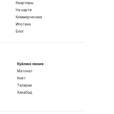
Квартиры
На карте
Коммерческие
Ипотека
Блог
Куйлюк линия
Матонат
Киёт
Таларык
Ханабад