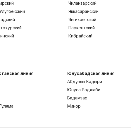
ирский
Чиланзарский
Улугбекский
Яккасарайский
адский
Янгихаётский
тохурский
Паркентский
тинский
Кибрайский
станская линия
Юнусабадская линия
Абдуллы Кадыри
Юнуса Раджаби
к
Бадамзар
Гуляма
Минор