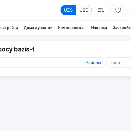
UZS
USD
остройки
Дома и участки
Коммерческая
Ипотека
Застройщ
осу bazis-t
Районы
Цена