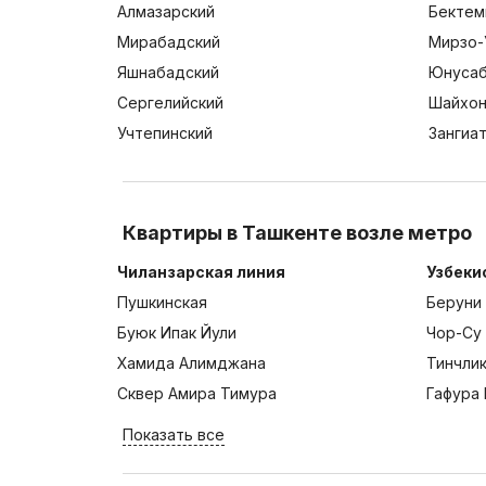
Алмазарский
Бектем
Мирабадский
Мирзо-
Яшнабадский
Юнусаб
Сергелийский
Шайхон
Учтепинский
Зангиа
Квартиры в Ташкенте возле метро
Чиланзарская линия
Узбеки
Пушкинская
Беруни
Буюк Ипак Йули
Чор-Су
Хамида Алимджана
Тинчли
Сквер Амира Тимура
Гафура 
Показать все