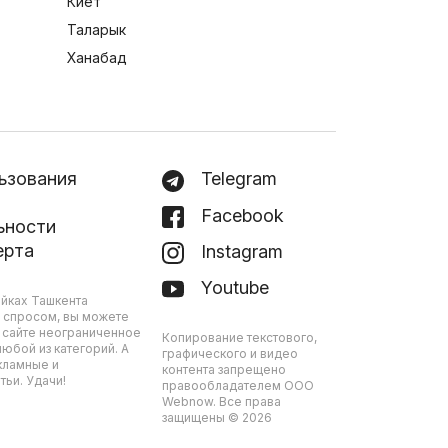
Киёт
Таларык
Ханабад
ьзования
Telegram
Facebook
ьности
ерта
Instagram
Youtube
йках Ташкента
 спросом, вы можете
 сайте неограниченное
Копирование текстового,
юбой из категорий. А
графического и видео
кламные и
контента запрещено
ьи. Удачи!
правообладателем ООО
Webnow. Все права
защищены © 2026