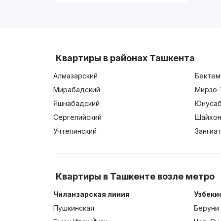
Квартиры в районах Ташкента
Алмазарский
Бектем
Мирабадский
Мирзо-
Яшнабадский
Юнусаб
Сергелийский
Шайхон
Учтепинский
Зангиа
Квартиры в Ташкенте возле метро
Чиланзарская линия
Узбеки
Пушкинская
Беруни