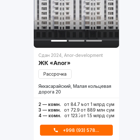
Сдан 2024
,
Anor-development
ЖК «Anor»
Рассрочка
Яккасарайский, Малая кольцевая
дорога 20
2 — комн.
от 84.7 м²
от
1 млрд
сум
3 — комн.
от 72.9 м²
от
889 млн
сум
4 — комн.
от 123.7 м²
от
1.5 млрд
сум
+998 (93) 578...