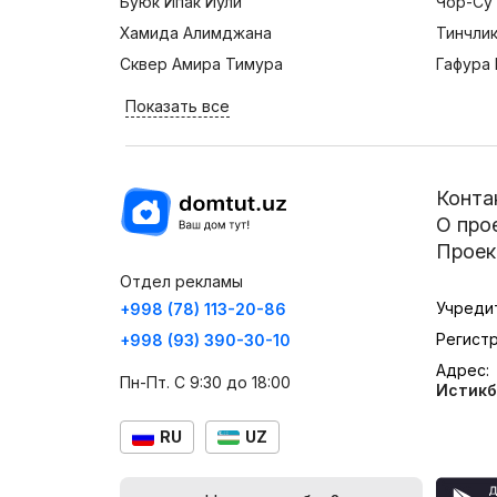
Буюк Ипак Йули
Чор-Су
Хамида Алимджана
Тинчли
Сквер Амира Тимура
Гафура 
Показать все
Конта
О про
Проек
Отдел рекламы
Учреди
+998 (78) 113-20-86
Регист
+998 (93) 390-30-10
Адрес:
Пн-Пт. С 9:30 до 18:00
Истикб
RU
UZ