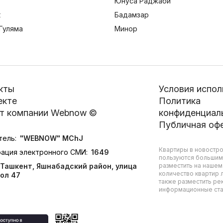
Юнуса Раджаби
к
Бадамзар
Гуляма
Минор
кты
Условия испол
екте
Политика
т компании Webnow ©
конфиденциал
Публичная оф
тель:
"WEBNOW" MChJ
Квартиры в новостро
рация электронного СМИ:
1649
пользуются большим
Ташкент, Яшнабадский район, улица
разместить на нашем
количество квартир л
ол 47
также разместить ре
информационные стат