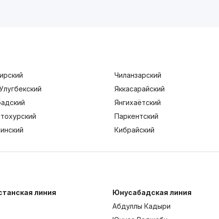
ирский
Чиланзарский
Улугбекский
Яккасарайский
адский
Янгихаётский
тохурский
Паркентский
тинский
Кибрайский
станская линия
Юнусабадская линия
Абдуллы Кадыри