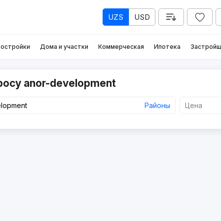
UZS
USD
остройки
Дома и участки
Коммерческая
Ипотека
Застройщ
росу anor-development
Районы
Цена