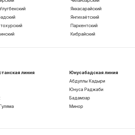
ирский
Чиланзарский
Улугбекский
Яккасарайский
адский
Янгихаётский
тохурский
Паркентский
тинский
Кибрайский
станская линия
Юнусабадская линия
Абдуллы Кадыри
Юнуса Раджаби
к
Бадамзар
Гуляма
Минор