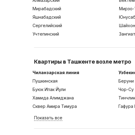
Алмазарский
Бектем
Мирабадский
Мирзо-
Яшнабадский
Юнусаб
Сергелийский
Шайхон
Учтепинский
Зангиа
Квартиры в Ташкенте возле метро
Чиланзарская линия
Узбеки
Пушкинская
Беруни
Буюк Ипак Йули
Чор-Су
Хамида Алимджана
Тинчли
Сквер Амира Тимура
Гафура 
Показать все