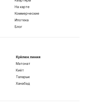
Квартиры
На карте
Коммерческие
Ипотека
Блог
Куйлюк линия
Матонат
Киёт
Таларык
Ханабад