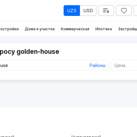
UZS
USD
остройки
Дома и участки
Коммерческая
Ипотека
Застройщ
росу golden-house
Районы
Цена