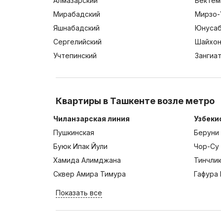
Алмазарский
Бектем
Мирабадский
Мирзо-
Яшнабадский
Юнусаб
Сергелийский
Шайхон
Учтепинский
Зангиа
Квартиры в Ташкенте возле метро
Чиланзарская линия
Узбеки
Пушкинская
Беруни
Буюк Ипак Йули
Чор-Су
Хамида Алимджана
Тинчли
Сквер Амира Тимура
Гафура 
Показать все