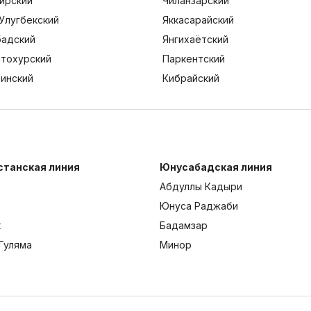
ирский
Чиланзарский
Улугбекский
Яккасарайский
адский
Янгихаётский
тохурский
Паркентский
тинский
Кибрайский
станская линия
Юнусабадская линия
Абдуллы Кадыри
Юнуса Раджаби
к
Бадамзар
Гуляма
Минор