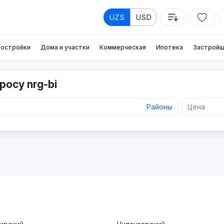
UZS
USD
остройки
Дома и участки
Коммерческая
Ипотека
Застройщ
росу nrg-bi
Районы
Цена