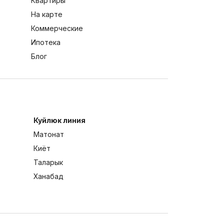
Квартиры
На карте
Коммерческие
Ипотека
Блог
Куйлюк линия
Матонат
Киёт
Таларык
Ханабад