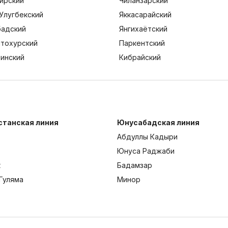
ирский
Чиланзарский
Улугбекский
Яккасарайский
адский
Янгихаётский
тохурский
Паркентский
тинский
Кибрайский
станская линия
Юнусабадская линия
Абдуллы Кадыри
Юнуса Раджаби
к
Бадамзар
Гуляма
Минор