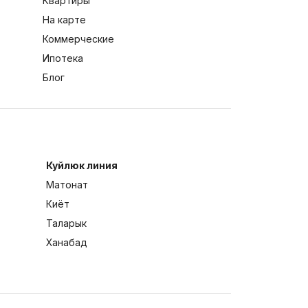
Квартиры
На карте
Коммерческие
Ипотека
Блог
Куйлюк линия
Матонат
Киёт
Таларык
Ханабад