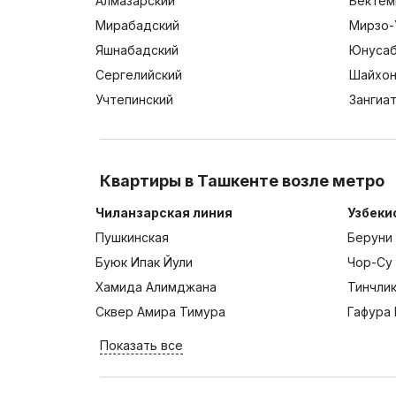
Алмазарский
Бектем
Мирабадский
Мирзо-
Яшнабадский
Юнусаб
Сергелийский
Шайхон
Учтепинский
Зангиа
Квартиры в Ташкенте возле метро
Чиланзарская линия
Узбеки
Пушкинская
Беруни
Буюк Ипак Йули
Чор-Су
Хамида Алимджана
Тинчли
Сквер Амира Тимура
Гафура 
Показать все