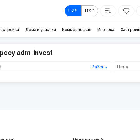
UZS
USD
остройки
Дома и участки
Коммерческая
Ипотека
Застройщ
росу adm-invest
Районы
Цена