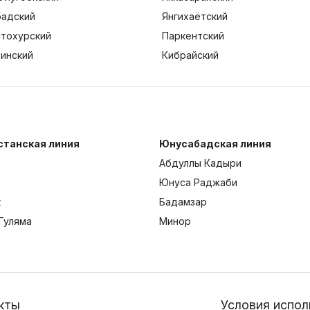
адский
Янгихаётский
тохурский
Паркентский
тинский
Кибрайский
станская линия
Юнусабадская линия
Абдуллы Кадыри
Юнуса Раджаби
к
Бадамзар
Гуляма
Минор
кты
Условия испол