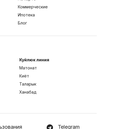
Коммерческие
Ипотека
Блог
Куйлюк линия
Матонат
Киёт
Таларык
Ханабад
ьзования
Telegram