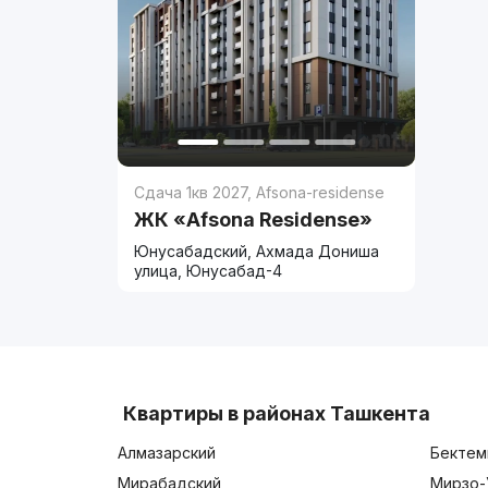
Сдача 1кв 2027
,
Afsona-residense
ЖК «Afsona Residense»
Юнусабадский, Ахмада Дониша
улица, Юнусабад-4
Квартиры в районах Ташкента
Алмазарский
Бектем
Мирабадский
Мирзо-