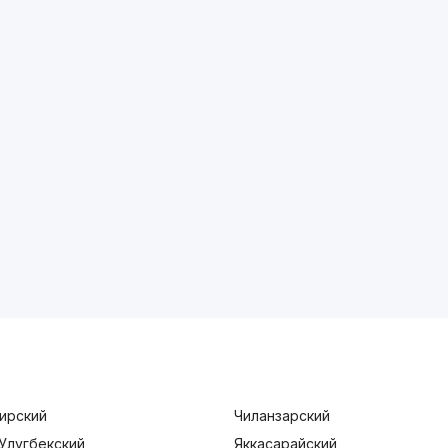
ирский
Чиланзарский
Улугбекский
Яккасарайский