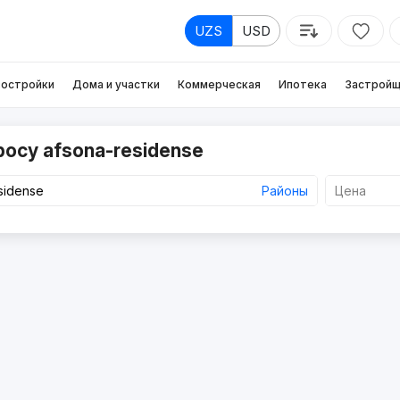
UZS
USD
остройки
Дома и участки
Коммерческая
Ипотека
Застройщ
росу afsona-residense
Районы
Цена