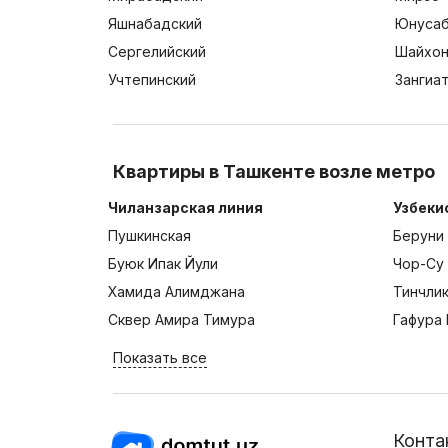
Яшнабадский
Юнусаб
Сергелийский
Шайхон
Учтепинский
Зангиа
Квартиры в Ташкенте возле метро
Чиланзарская линия
Узбеки
Пушкинская
Беруни
Буюк Ипак Йули
Чор-Су
Хамида Алимджана
Тинчли
Сквер Амира Тимура
Гафура 
Показать все
Конта