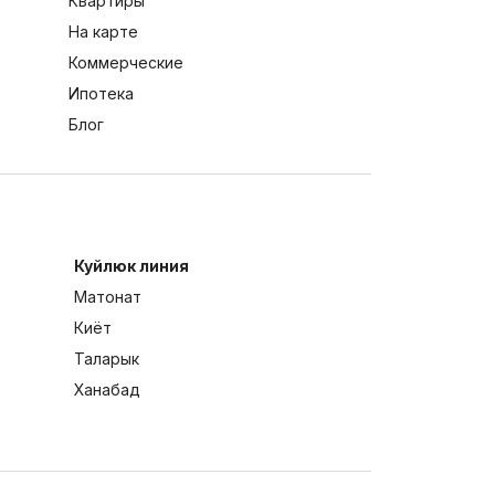
Квартиры
На карте
Коммерческие
Ипотека
Блог
Куйлюк линия
Матонат
Киёт
Таларык
Ханабад