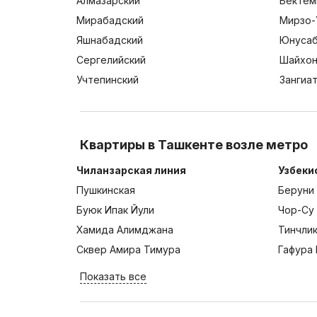
Алмазарский
Бектем
Мирабадский
Мирзо-
Яшнабадский
Юнусаб
Сергелийский
Шайхон
Учтепинский
Зангиа
Квартиры в Ташкенте возле метро
Чиланзарская линия
Узбеки
Пушкинская
Беруни
Буюк Ипак Йули
Чор-Су
Хамида Алимджана
Тинчли
Сквер Амира Тимура
Гафура 
Показать все