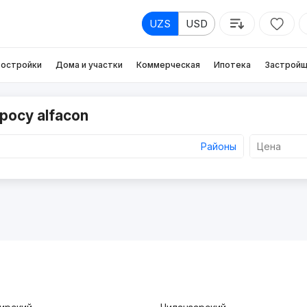
UZS
USD
остройки
Дома и участки
Коммерческая
Ипотека
Застройщ
росу alfacon
Районы
Цена