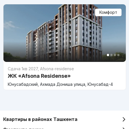
Комфорт
Сдача 1кв 2027
,
Afsona-residense
ЖК «Afsona Residense»
Юнусабадский, Ахмада Дониша улица, Юнусабад-4
Квартиры в районах Ташкента