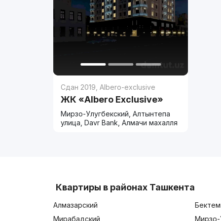
Сдан 2019
,
Albero-exclusive
ЖК «Albero Exclusive»
Мирзо-Улугбекский, Алтынтепа
улица, Davr Bank, Алмачи махалля
Квартиры в районах Ташкента
Алмазарский
Бектем
Мирабадский
Мирзо-