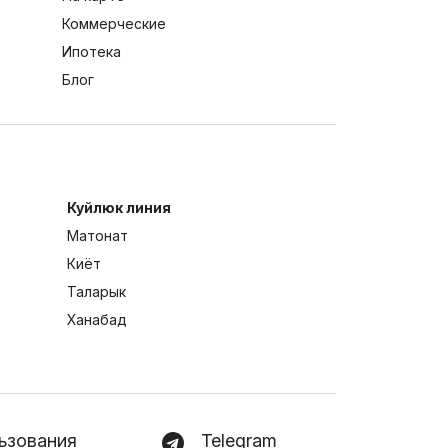
Коммерческие
Ипотека
Блог
Куйлюк линия
Матонат
Киёт
Таларык
Ханабад
ьзования
Telegram