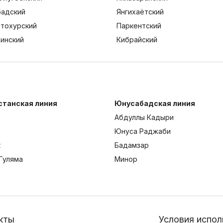
адский
Янгихаётский
тохурский
Паркентский
тинский
Кибрайский
станская линия
Юнусабадская линия
Абдуллы Кадыри
Юнуса Раджаби
к
Бадамзар
Гуляма
Минор
кты
Условия испол