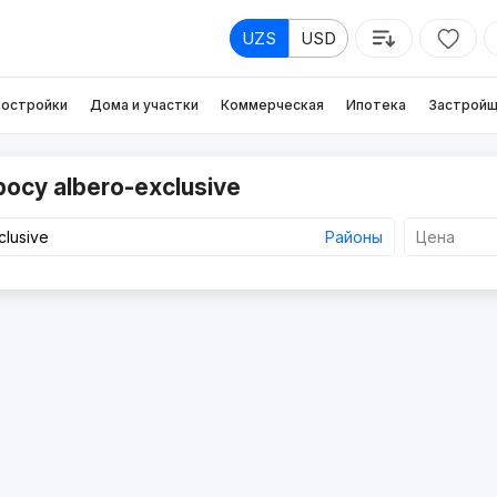
UZS
USD
остройки
Дома и участки
Коммерческая
Ипотека
Застройщ
осу albero-exclusive
Районы
Цена