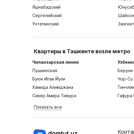
Яшнабадский
Юнусаб
Сергелийский
Шайхон
Учтепинский
Зангиа
Квартиры в Ташкенте возле метро
Чиланзарская линия
Узбеки
Пушкинская
Беруни
Буюк Ипак Йули
Чор-Су
Хамида Алимджана
Тинчли
Сквер Амира Тимура
Гафура 
Показать все
Конта