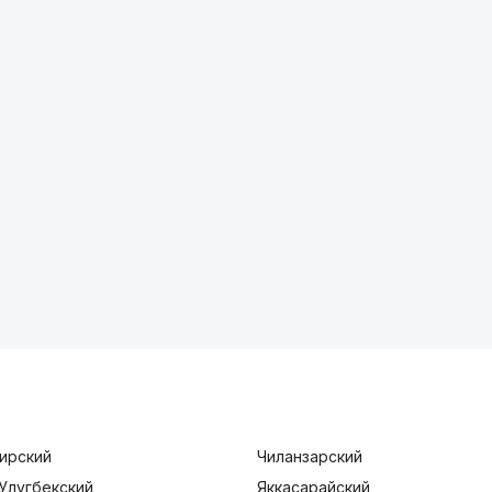
ирский
Чиланзарский
Улугбекский
Яккасарайский