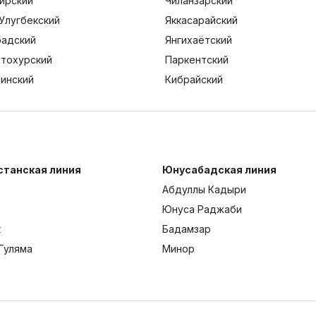
ирский
Чиланзарский
Улугбекский
Яккасарайский
адский
Янгихаётский
тохурский
Паркентский
тинский
Кибрайский
станская линия
Юнусабадская линия
Абдуллы Кадыри
Юнуса Раджаби
к
Бадамзар
Гуляма
Минор