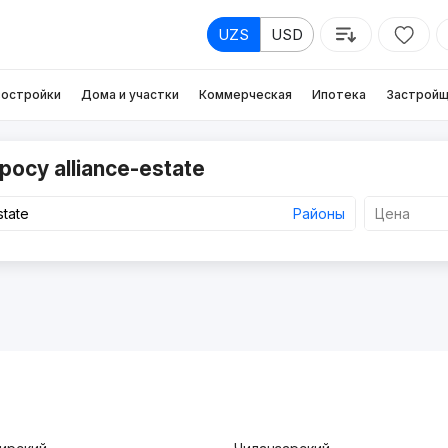
UZS
USD
остройки
Дома и участки
Коммерческая
Ипотека
Застройщ
осу alliance-estate
Районы
Цена