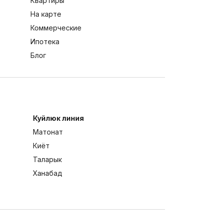
Квартиры
На карте
Коммерческие
Ипотека
Блог
Куйлюк линия
Матонат
Киёт
Таларык
Ханабад