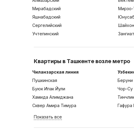
Алмазарский
Бектем
Мирабадский
Мирзо-
Яшнабадский
Юнусаб
Сергелийский
Шайхон
Учтепинский
Зангиа
Квартиры в Ташкенте возле метро
Чиланзарская линия
Узбеки
Пушкинская
Беруни
Буюк Ипак Йули
Чор-Су
Хамида Алимджана
Тинчли
Сквер Амира Тимура
Гафура 
Показать все